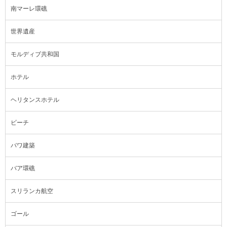
南マーレ環礁
世界遺産
モルディブ共和国
ホテル
ヘリタンスホテル
ビーチ
バワ建築
バア環礁
スリランカ航空
ゴール