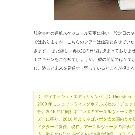
航空会社の運航スケジュール変更に伴い、設定日の９
ではありますが、こちらのツアーは延期とさせていた
きます。 まだ詳しい再設定の日程は決まっておりませ
Ｔスキャンをご存知でしょうか。 彼の問診では全て
じ、過去と未来を見通す（弱っているところが視える
Dr. ディネッシュ・エディリシンゲ（Dr Dinesh 
2009 年にジェットウィングホテルズ社の「ジェ
任。2015 年に同社ネゴンボのアーユルヴェーダ
ズ」に移り、2016 年よりネゴンボを含め国内５
ドクターに就任。現在、アーユルヴェーダの哲学に
内・海外から訪れるゲストの診療や治療、セラピス