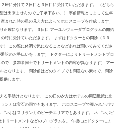
は２班に分けて２日目と３日目に受けていただきます。 （どちら
望は出来ませんのでご了承下さい。） 事前情報としまして生年
（産まれた時の星の見え方によってホロスコープを作成します）
り正確になります。 ３日目 アーユルヴェーダプログラムの開始
の時に受けていただきます。 まずはドクターとの問診（ＤＲ.
す） この際に体調で気になることなどあれば聞いてみてくださ
が通訳のお手伝いをします） ドクターによりトリートメントプロ
るので、参加者同士でトリートメントの内容が異なります） アー
ルとなります。 問診前はどのタイプでも問題ない素材で、問診
提供します。
える手助けとなります。 この日の夕方はホテルの周辺散策に出
リランカは宝石の国でもあります。 ホロスコープで導かれたパワ
ネゴンボはスリランカのビーチエリアでもあります。 ネゴンボビ
はトリートメントなどのプログラムを。 午後にはドクターによ