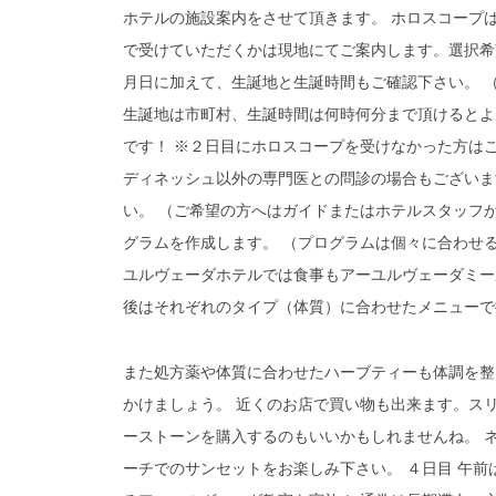
ホテルの施設案内をさせて頂きます。 ホロスコープ
で受けていただくかは現地にてご案内します。選択希
月日に加えて、生誕地と生誕時間もご確認下さい。 
生誕地は市町村、生誕時間は何時何分まで頂けるとよ
です！ ※２日目にホロスコープを受けなかった方はこ
ディネッシュ以外の専門医との問診の場合もございま
い。 （ご希望の方へはガイドまたはホテルスタッフ
グラムを作成します。 （プログラムは個々に合わせ
ユルヴェーダホテルでは食事もアーユルヴェーダミー
後はそれぞれのタイプ（体質）に合わせたメニューで
また処方薬や体質に合わせたハーブティーも体調を整
かけましょう。 近くのお店で買い物も出来ます。ス
ーストーンを購入するのもいいかもしれませんね。 
ーチでのサンセットをお楽しみ下さい。 ４日目 午前