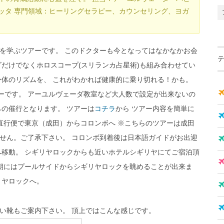
ケッタ 専門領域：ヒーリングセラピー、カウンセリング、ヨガ
を学ぶツアーです。 このドクターも今となってはなかなかお会
ダだけでなくホロスコープ(スリランカ占星術)も組み合わせてい
身体のリズムを、 これがわかれば健康的に乗り切れる！かも。
アーです。 アーユルヴェーダ教室など大人数で設定が出来ないの
らの催行となります。 ツアーは
コチラ
から ツアー内容を簡単に
直行便で東京（成田）からコロンボへ ※こちらのツアーは成田
せん。ご了承下さい。 コロンボ到着後は日本語ガイドがお出迎
へ移動。 シギリヤロックからも近いホテルシギリヤにてご宿泊頂
が朝にはプールサイドからシギリヤロックを眺めることが出来ま
リヤロックへ。
い靴もご案内下さい。 頂上ではこんな感じです。