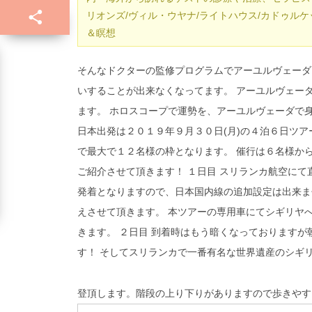
リオンズ/ヴィル・ウヤナ/ライトハウス/カドゥル
＆瞑想
そんなドクターの監修プログラムでアーユルヴェーダ
いすることが出来なくなってます。 アーユルヴェー
ます。 ホロスコープで運勢を、アーユルヴェーダで
日本出発は２０１９年９月３０日(月)の４泊６日ツ
で最大で１２名様の枠となります。 催行は６名様か
ご紹介させて頂きます！ １日目 スリランカ航空にて
発着となりますので、日本国内線の追加設定は出来ま
えさせて頂きます。 本ツアーの専用車にてシギリヤ
きます。 ２日目 到着時はもう暗くなっております
す！ そしてスリランカで一番有名な世界遺産のシギ
登頂します。階段の上り下りがありますので歩きやす