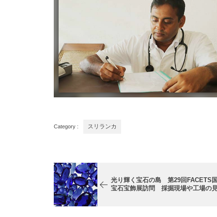
Category :
スリランカ
光り輝く宝石の島 第29回FACETS
宝石宝飾展訪問 採掘現場や工場の