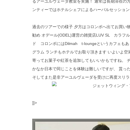
るアーユルヴェーダ教室を実施！ 通常は長期滞在の
ンティーではホテルシェフによるハーバルセッション
過去のツアーでの様子 夕方はコロンボへ出てお買い物♪ 
勧め オデール(ODEL)運営の雑貨店LUV SL カラ
ド コロンボにはDilmah t-loungeというカフ
グラム ランチもホテルでお取り頂きます いよいよ空
寄ってお菓子や紅茶を追加してもいいかもですね。 チ
かなか日本で同じことを体験は難しいですが、 貰っ
そしてまた是非アーユルヴェーダを受けに再度スリラ
]]>