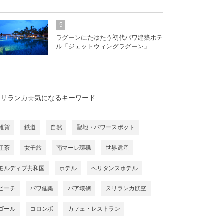
5
ラグーンにたゆたう初代バワ建築ホテ
ル「ジェットウィングラグーン」
スリランカ☆気になるキーワード
雑貨
鉄道
自然
聖地・パワースポット
紅茶
女子旅
南マーレ環礁
世界遺産
モルディブ共和国
ホテル
ヘリタンスホテル
ビーチ
バワ建築
バア環礁
スリランカ航空
ゴール
コロンボ
カフェ・レストラン