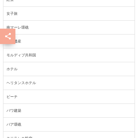
女子旅
南マーレ環礁
世界遺産
モルディブ共和国
ホテル
ヘリタンスホテル
ビーチ
バワ建築
バア環礁