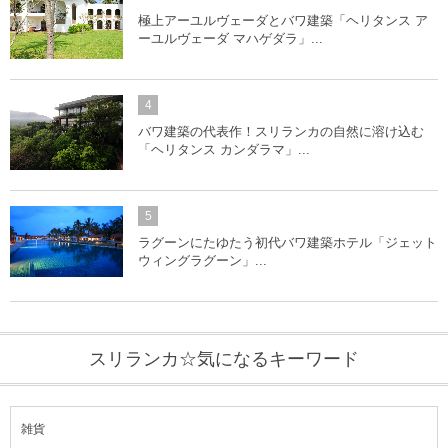
極上アーユルヴェーダとバワ建築「ヘリタンス ア
ーユルヴェーダ マハゲダラ」...
4
バワ建築の代表作！スリランカの自然に溶け込む
「ヘリタンス カンダラマ」...
5
ラグーンにたゆたう初代バワ建築ホテル「ジェット
ウィングラグーン」...
スリランカ☆気になるキーワード
雑貨