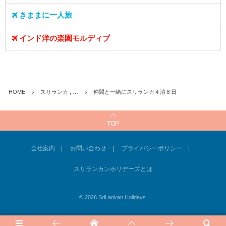
きままに一人旅
インド洋の楽園モルディブ
HOME
スリランカ , …
仲間と一緒にスリランカ４泊６日
TOP
会社案内
お問い合わせ
プライバシーポリシー
スリランカンホリデーズとは
©
2026
SriLankan Holidays
.