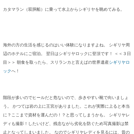
カタマラン（双胴船）に乗って水上からシギリヤを眺めてみる。
海外の方の生活を感じるのはいい体験になりますよね。 シギリヤ周
辺のホテルにご宿泊。 翌日はシギリヤロックに登頂です！ ＜＜３日
目＞＞ 朝食を取ったら、スリランカと言えばの世界遺産
シギリヤロ
ック
へ！
階段が多いのでヒールだと危ないので、歩きやすい靴で向いましょ
う。 かつては岩の上に王宮がありました。これが実際に上ると本当
に？ここまで資材を運んだの！？と思ってしまうかも。 シギリヤレ
ディも撮影！したいけど、残念ながら劣化を防ぐため写真撮影は禁
止となってしまいました。 なのでシギリヤレディを見るには、昔の