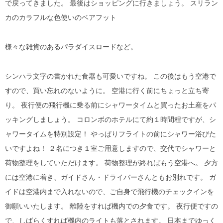
で戻ってきました。 最後はショッピングに行きましょう。 スリラン
カのカラフルな色使いのベアフット
様々な雑貨のあるパラダイスロードなど。
シンハラ文字の書かれた食器も可愛いですね。 この後はもう空港で
すので、買い忘れのないように。 空港に行く前にちょっと立ち寄
り。 夜行便の飛行機に乗る前にシャワータイムと買ったお土産をパ
ッキングしましょう。 コロンボのホテルにて約１時間程ですが、シ
ャワータイムを特別設定！ やっぱりフライトの前にシャワー浴びた
いですよね！ ２名につき１室ご用意しますので、交代でシャワーと
荷物整理をしていただけます。 荷物整理が終ればもう空港へ。 夕方
には空港に着き、ガイドさん・ドライバーさんともお別れです。 ガ
イドは空港内まで入れないので、ご自身で飛行機のチェックインを
御願いいたします。 離陸をすれば機内での夕食です。 夜行便ですの
で、しばらくすれば機内のライトも落とされます。 日本までゆっく