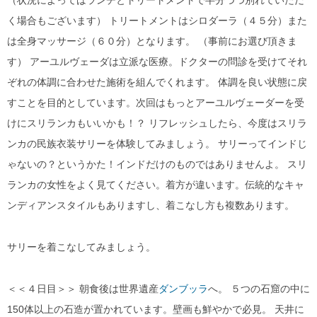
く場合もございます） トリートメントはシロダーラ（４５分）また
は全身マッサージ（６０分）となります。 （事前にお選び頂きま
す） アーユルヴェーダは立派な医療。ドクターの問診を受けてそれ
ぞれの体調に合わせた施術を組んでくれます。 体調を良い状態に戻
すことを目的としています。次回はもっとアーユルヴェーダーを受
けにスリランカもいいかも！？ リフレッシュしたら、今度はスリラ
ンカの民族衣装サリーを体験してみましょう。 サリーってインドじ
ゃないの？というかた！インドだけのものではありませんよ。 スリ
ランカの女性をよく見てください。着方が違います。伝統的なキャ
ンディアンスタイルもありますし、着こなし方も複数あります。
サリーを着こなしてみましょう。
＜＜４日目＞＞ 朝食後は世界遺産
ダンブッラ
へ。 ５つの石窟の中に
150体以上の石造が置かれています。壁画も鮮やかで必見。 天井に