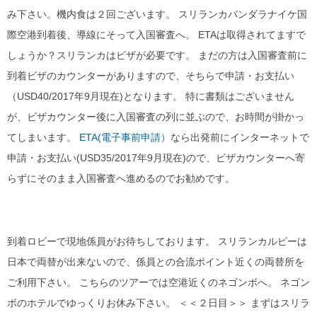
み下さい。機内食は２回ございます。 スリランカバンダラナイケ国
際空港到着後、導線にそって入国審査へ。 ETAは取得されてますで
しょうか？スリランカはビザが必要です。 まだの方は入国審査前に
到着ビザのカウンターがありますので、そちらで申請・お支払い
（USD40/2017年9月現在)となります。 特に書類はございません
が、ビザカウンター後に入国審査の列に並ぶので、お時間が掛かっ
てしまいます。
ETA(電子事前申請）
なら出発前にインターネットで
申請・お支払い(USD35/2017年9月現在)ので、ビザカウンターへ寄
らずにそのまま入国審査へ進めるのでお勧めです。
到着ロビーで現地係員がお待ちしております。 スリランカルピーは
日本で両替が出来ないので、係員との合流ポイント近くの両替所を
ご利用下さい。 こちらのツアーでは空港近くのネゴンボへ。 ネゴン
ボのホテルでゆっくりお休み下さい。 ＜＜２日目＞＞ まずはスリラ