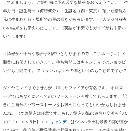
してみましょう。 ご旅行前に予め必要な情報をお伝え下さい。 ・生
年月日・誕生時間（何時何分）・生誕地（例：東京） 頂いた情報を
元に生まれた時・場所での星の傾きから占います。 一人３０分程占
いの結果をお伝えいたします。（英語が不安でもガイドがお手伝い
いたします）
（情報が不十分な場合手相占いとなりますので、ご了承下さい） ※
順番にお伝えしていきます。待ち時間にはキャンディでのショッピ
ングも可能です。 スリランカは宝石の国というのもご存知ですか？
ダイヤモンドはでませんが、特にサファイアが有名です。 ホロスコ
ープではあなたにとってのパワーストーンも教えてもらえます。 記
念にご自分のパワーストーンをお求めになってもいいかもしれませ
んね。 （勿論購入は任意です。もしご購入の際は値切り交渉も忘れ
ずに！） ＜＜５日目＞＞
キャンディ
はシンハラ王朝最後の都が置か
れた街で、街自体が世界遺産に登録されています。 その中でも特に