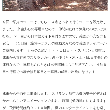
今回ご紹介のツアーはこちら！ ４名と６名で行くツアーを設定致し
ました。 勿論安心の専用車なので、仲間内だけで気兼ねのないご旅
行を。 ２日目から日本語ガイドも付きますので、英語が不安な方も
安心！ （１日目は空港～ホテルの移動のみなので英語ドライバーが
ご案内します） 行程のご紹介！ ＜＜１日目＞＞ スリランカ航空は
成田から直行便でスリランカへ 週４便（月・木・土・日/日本発）の
運行なので、日程を組むときは出発曜日にもご注意下さい。 ４泊６
日の行程での場合は月曜日と土曜日の成田ご出発になります。
成田から午前中に出発します。 スリランカ航空の機内安全ビデオは
かわいらしいアニメーションですよ。 時期（偏西風）にもよります
が、飛行時間は約９～１０時間。 機内エンターテイメントをお楽し