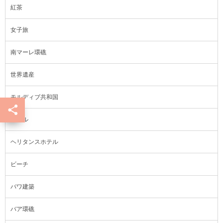
紅茶
女子旅
南マーレ環礁
世界遺産
モルディブ共和国
ホテル
ヘリタンスホテル
ビーチ
バワ建築
バア環礁