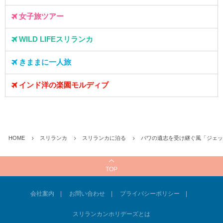
女子旅ツアー
WILD LIFEスリランカ
きままに一人旅
インド洋の楽園モルディブ
HOME
スリランカ
スリランカに泊る
バワの遺志を受け継ぐ風「ジェッ
TOP
会社案内
お問い合わせ
プライバシーポリシー
スリランカンホリデーズとは